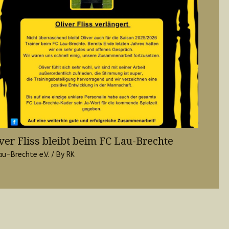
ver Fliss bleibt beim FC Lau-Brechte
au-Brechte e.V.
/ By
RK