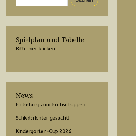
Suchen
Spielplan und Tabelle
Bitte hier klicken
News
Einladung zum Frühschoppen
Schiedsrichter gesucht!
Kindergarten-Cup 2026