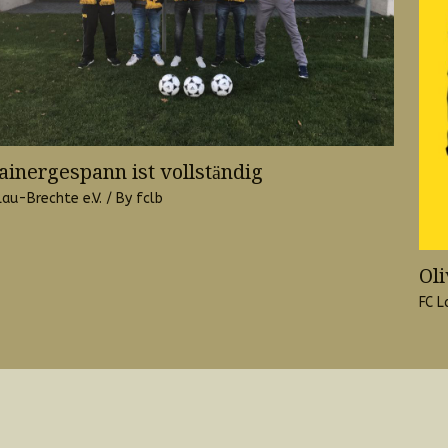
ainergespann ist vollständig
Lau-Brechte e.V.
/ By
fclb
Oli
FC L