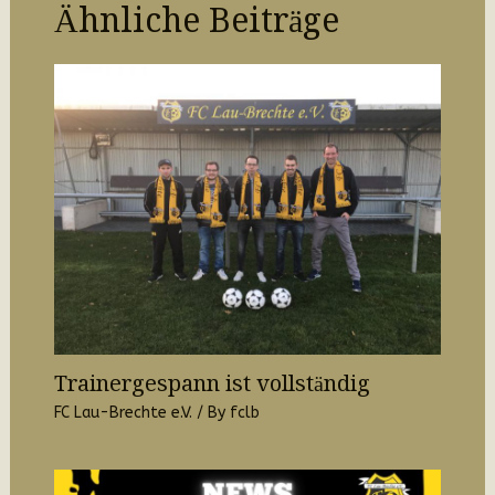
Ähnliche Beiträge
Trainergespann ist vollständig
FC Lau-Brechte e.V.
/ By
fclb