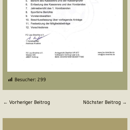
Besucher:
299
Beitragsnavigation
←
Vorheriger Beitrag
Nächster Beitrag
→