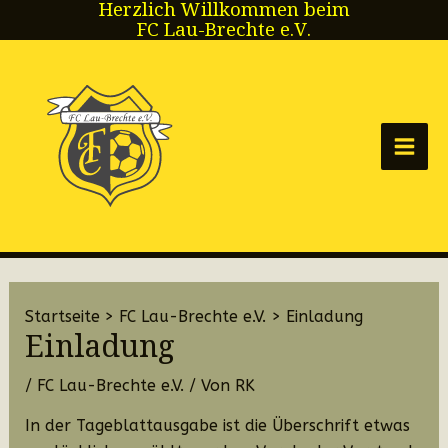
Herzlich Willkommen beim
Zum
FC Lau-Brechte e.V.
Inhalt
springen
Main
Men
Startseite
FC Lau-Brechte e.V.
Einladung
Einladung
/
FC Lau-Brechte e.V.
/ Von
RK
In der Tageblattausgabe ist die Überschrift etwas