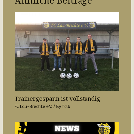
Ähnliche Beiträge
Trainergespann ist vollständig
FC Lau-Brechte e.V.
/ By
fclb