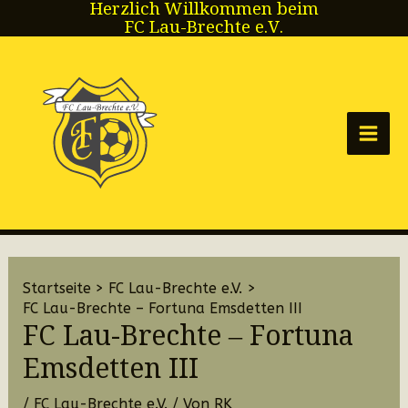
Herzlich Willkommen beim
Zum
FC Lau-Brechte e.V.
Inhalt
springen
Main
Men
Startseite
FC Lau-Brechte e.V.
FC Lau-Brechte – Fortuna Emsdetten III
FC Lau-Brechte – Fortuna
Emsdetten III
/
FC Lau-Brechte e.V.
/ Von
RK